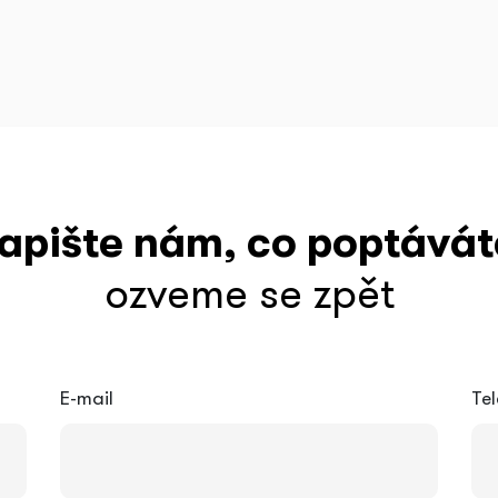
apište nám, co poptávát
ozveme se zpět
E-mail
Te