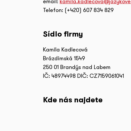
email:
kamila.kadlecova@jazykove
Telefon: (+420) 607 834 829
Sídlo firmy
Kamila Kadlecová
Brázdimská 1549
250 01 Brandýs nad Labem
IČ: 48974498 DIČ: CZ7159061041
Kde nás najdete